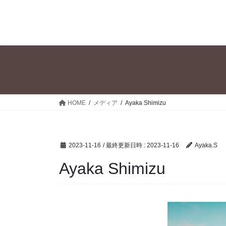
コ
ナ
ン
ビ
テ
ゲ
ン
ー
ツ
シ
へ
ョ
ス
ン
キ
に
ッ
移
HOME
メディア
Ayaka Shimizu
プ
動
2023-11-16
/ 最終更新日時 :
2023-11-16
Ayaka.S
Ayaka Shimizu