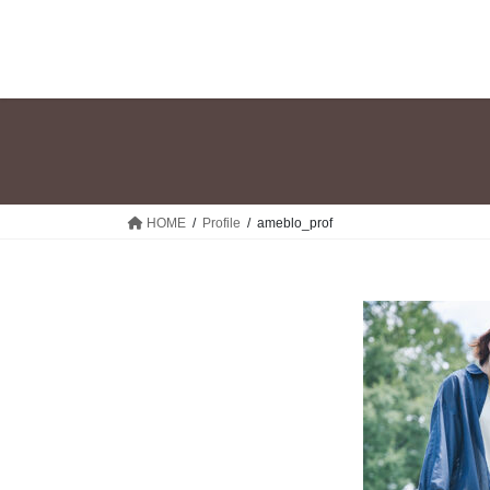
コ
ナ
ン
ビ
テ
ゲ
ン
ー
ツ
シ
へ
ョ
ス
ン
キ
に
ッ
移
HOME
Profile
ameblo_prof
プ
動